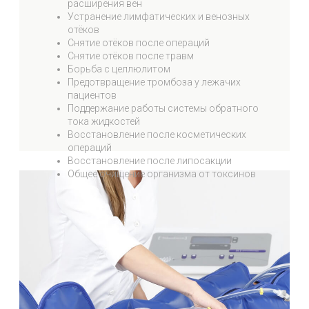
Преимущества
Устройство предлагает шесть различных
режимов лечения, каждый из которых
включает в себя семь заранее заданных
программ
Система контроля интенсивности
воздействия обеспечивает максимальную
безопасность
Процедура адаптируется под
индивидуальные потребности пациента
Благодаря наличию рукавов в специальном
костюме, можно проводить терапию
верхних конечностей