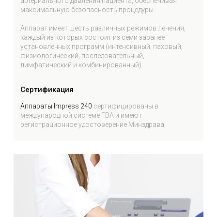
Назначение
Активизация работы венозной и
лимфатической систем
Снижение риска развития варикозного
расширения вен
Устранение лимфатических и венозных
отёков
Снятие отёков после операций
Снятие отёков после травм