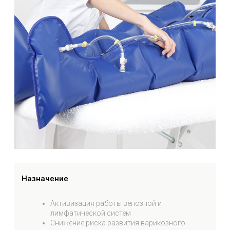
Борьба с целлюлитом
Предотвращение тромбоза у лежачих
пациентов
Поддержание работы системы обратного
тока жидкостей
Восстановление после косметических
операций
Восстановление после липосакции
Общее очищение организма от токсинов