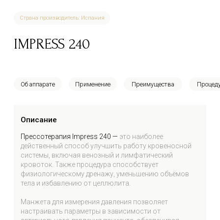
Описание
Прессотерапия Impress 240 —
это наиболее
действенный способ улучшить работу кровеносной
Отправляя заявку Вы даете согласие на
ОТПРАВИТЬ
системы, включая венозный и лимфатический
обработку
персональных данных.
кровоток. Также процедура способствует
физиологическому дренажу, уменьшению объёмов
тела и избавлению от целлюлита.
Манжета для измерения давления позволяет
настраивать параметры в зависимости от
артериального давления пациента, обеспечивая
максимальную безопасность процедуры.
Аппарат имеет шесть различных режимов лечения,
каждый из которых состоит из семи заранее
установленных программ (интенсивный, паховый,
физиологический, последовательный,
лимфатический и комбинированный).
Сертификация
Аппараты Impress 240
сертифицированы в
международной системе FDA и имеют
регистрационное удостоверение Минздрава.