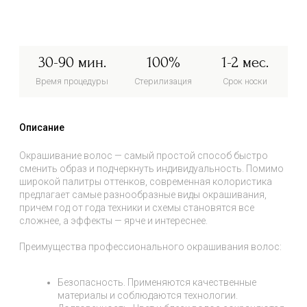
Преимущества профессионального окрашивания волос:
Безопасность. Применяются качественные
материалы и соблюдаются технологии.
Долговечность. Цвет и блеск волос сохраняются
на долгое время.
Индивидуальный подход. Учитываются
особенности каждого клиента.
Профессиональный результат. Окрашивание
получается равномерным и качественным.
Цены
AVEDA
Специалисты
Окрашивание корней волос
5 500 руб.
Окрашивание коротких волос
6 500 руб.
Окрашивание средних волос
7 500 руб.
Окрашивание длинных волос
8 500 руб.
Окрашивание супер сложных / длинных
12 000 руб.
волос (от 50 см)
Придание оттенков коротких волос
6 000 руб.