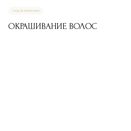
Отправляя заявку Вы даете согласие на
ОТПРАВИТЬ
обработку
персональных данных.
30-90 мин.
100%
1-2 мес.
Время процедуры
Стерилизация
Срок носки
Описание
Окрашивание волос — самый простой способ быстро
сменить образ и подчеркнуть индивидуальность. Помимо
широкой палитры оттенков, современная колористика
предлагает самые разнообразные виды окрашивания,
причем год от года техники и схемы становятся все
сложнее, а эффекты — ярче и интереснее.